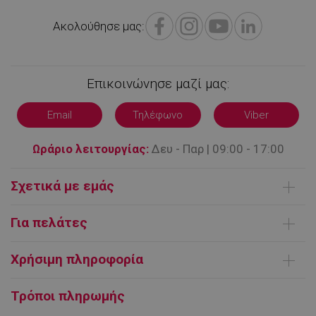
Ακολούθησε μας:
Επικοινώνησε μαζί μας:
Email
Τηλέφωνο
Viber
Ωράριο λειτουργίας:
Δευ - Παρ | 09:00 - 17:00
Σχετικά με εμάς
lkws_*
.alleop.gr
1 μήνας
Ποιοι είμαστε
Για πελάτες
Επικοινωνήστε μαζί μας
Παράδοση Προϊόντων
Όροι χρήσης
Χρήσιμη πληροφορία
Τρόποι πληρωμής
lkws_*_cache
.alleop.gr
1 μήνας
FAQ | Συχνές ερωτήσεις
Ευρωπαϊκή πλατφόρμα ΗΕΔ
Τρόποι πληρωμής