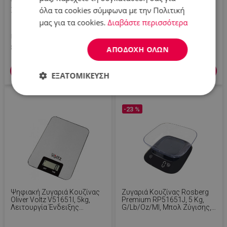
V51651F, 5 Kg, Ποτήρι, TARA,
34, Έως 15 Κιλά, Οθόνη
όλα τα cookies σύμφωνα με την Πολιτική
Στρογγυλό, Λευκό
Αφής, TARA, Ανοξείδωτο,
Γκρι/Μαύρο
μας για τα cookies.
Διαβάστε περισσότερα
Π.Λ.Τ: 11.99 €
Π.Λ.Τ: 41.90 €
8.50 €
28.90 €
ΑΠΟΔΟΧΉ ΌΛΩΝ
Προσθήκη στο καλάθι
Προσθήκη στο καλάθι
ΕΞΑΤΟΜΊΚΕΥΣΗ
Απολύτως
Απόδοσης
Στόχευσης
απαραίτητα
-23 %
Λειτουργικότητας
Μη
ταξινομημένα
Ψηφιακή Ζυγαριά Κουζίνας
Ζυγαριά Κουζίνας Rosberg
Oliver Voltz V51651I, 5kg,
Premium RP51651J, 5 Kg,
Λειτουργία Ένδειξης
G/lb/oz/ml, Mπολ Ζύγισης,
Απόβαρου (TARΕ), 1 X
LED Οθόνη, Μαύρο Χρώμα
CR2032, Οθόνη LCD 53 X 20
Απολύτως απαραίτητα
Απόδοσης