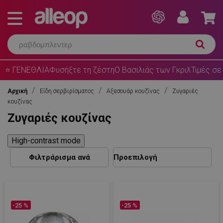
⭐ ΓΕΝΕΘΛΙΑ
Φυσήξτε τη ζέστη
Ο Βασιλιάς των Γκριλ
Τιμές σε
Αρχική
Είδη σερβιρίσματος
Αξεσουάρ κουζίνας
Ζυγαριές
κουζίνας
Ζυγαριές κουζίνας
High-contrast mode
Φιλτράρισμα ανά
-25 %
-25 %