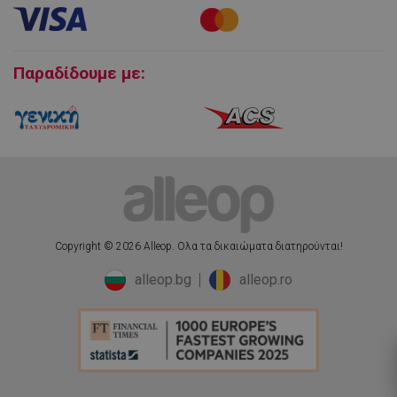
Εγγύηση και Service προϊόντων
Πολιτική επιστροφών
lwst_*
.alleop.gr
1 μήνας
Cookies
Παραδίδουμε με:
Copyright © 2026 Alleop. Ολα τα δικαιώματα διατηρούνται!
alleop.bg
alleop.ro