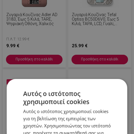
Ζυγαριά Κουζίνας Adler AD
Ζυγαριά Κουζίνας Tefal
3183, Έως 5 Κιλά, TARE,
Optiss BC50D6V0, Έως 5
Ψηφιακή Οθόνη, Χαλκός
Κιλά, ΤΑΡΑ, LCD, Γυαλί,
Μεγάλα Ψηφία, Γκρι/
Διακοσμητικό Σχέδιο
Π.Λ.Τ: 12.99 €
9.99 €
25.99 €
Προσθήκη στο καλάθι
Προσθήκη στο καλάθι
-29 %
-31 %
Αυτός ο ιστότοπος
χρησιμοποιεί cookies
Αυτός ο ιστότοπος χρησιμοποιεί cookies
για τη βελτίωση της εμπειρίας των
χρηστών. Χρησιμοποιώντας τον ιστότοπό
Ζυγαριά Κουζίνας Voltz
Ζυγαριά Κουζίνας Beurer KS
μας, παρέχετε τη συγκατάθεσή σας για