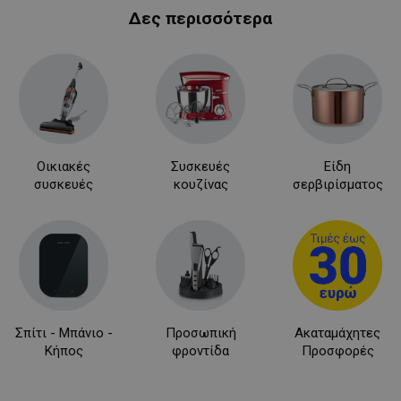
Δες περισσότερα
LaVisitorNew
Quality Unit
LLC
www.alleop.gr
Οικιακές
Συσκευές
Είδη
συσκευές
κουζίνας
σερβιρίσματος
Σπίτι - Μπάνιο -
Προσωπική
Ακαταμάχητες
Κήπος
φροντίδα
Προσφορές
Προμηθευτής /
Ονοματεπώνυμο
Λήξη
Πεδίο