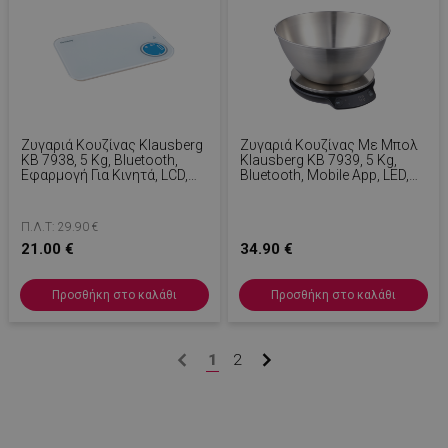
Ζυγαριά Κουζίνας Klausberg
Ζυγαριά Κουζίνας Με Μπολ
KB 7938, 5 Kg, Bluetooth,
Klausberg KB 7939, 5 Kg,
Εφαρμογή Για Κινητά, LCD,
Bluetooth, Mobile App, LED,
Τάρα, 4 Ενδείξεις, Υγρά,
Tare, Υγρά, 4 Διατροφικές
Ενδείξεις, Λευκό/μπλε
Τιμές, Inox
Π.Λ.Τ: 29.90 €
21.00 €
34.90 €
Προσθήκη στο καλάθι
Προσθήκη στο καλάθι
LaVisitorId_YWxsZW9wLmxhZGVzay5jb20v
.alleop.gr
σ
CookieScriptConsent
CookieScript
1
2
εβ
.alleop.gr
2