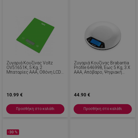
LaSID
σ
Quality Unit
LLC
www.alleop.gr
Ζυγαριά Κουζίνας Voltz
Ζυγαριά Κουζίνας Brabantia
OV51651K, 5 Kg, 2
Profile 646998, Έως 5 Kg, 3 X
Μπαταρίες AAA, Οθόνη LCD,
AAA, Απόβαρο, Ψηφιακή
Λειτουργία Tara,
Οθόνη, Ανοξείδωτο Ατσάλι/
PHPSESSID
1
PHP.net
Αντιολισθητικά Πόδια,
Ματ
1
www.alleop.gr
Πράσινο
10.99 €
44.90 €
Προσθήκη στο καλάθι
Προσθήκη στο καλάθι
-30 %