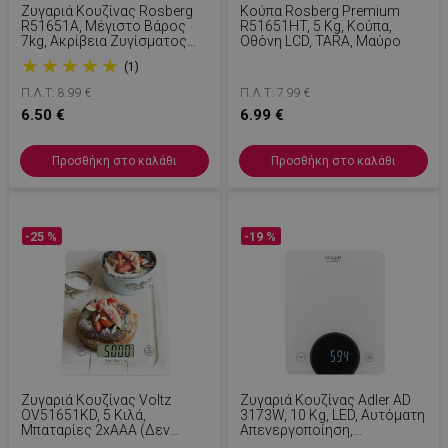
Ζυγαριά Κουζίνας Rosberg
Κούπα Rosberg Premium
R51651A, Μέγιστο Βάρος
R51651HT, 5 Kg, Κούπα,
7kg, Ακρίβεια Ζυγίσματος
Οθόνη LCD, TARA, Μαύρο
1g, LCD, Λειτουργία Ένδειξης
★
★
★
★
★
(1)
Απόβαρου (TARΕ), Λευκό
Π.Λ.Τ: 8.99 €
Π.Λ.Τ: 7.99 €
6.50 €
6.99 €
Προσθήκη στο καλάθι
Προσθήκη στο καλάθι
-25 %
-19 %
Ζυγαριά Κουζίνας Voltz
Ζυγαριά Κουζίνας Adler AD
OV51651KD, 5 Κιλά,
3173W, 10 Kg, LED, Αυτόματη
Μπαταρίες 2xAAA (δεν
Απενεργοποίηση,
Περιλαμβάνονται), Οθόνη
Λειτουργία Απόβαρου,