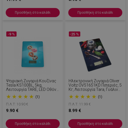
Προσθήκη στο καλάθι
Προσθήκη στο καλάθι
-9 %
-25 %
Ψηφιακή Ζυγαριά Κουζίνας
Ηλεκτρoνική Ζυγαριά Oliver
Tesla KS100BL, 5kg,
Voltz OV51651KD Πιπεριές, 5
Λειτουργία TARE, LED Οθόνη,
Кг, Λειτουργία Tara, Γυάλινη,
Μπλε
Πιπεριές/Μαύρο Χρώμα
★
★
★
★
★
★
★
★
★
★
(1)
(1)
Π.Λ.Τ: 10.90 €
Π.Λ.Τ: 11.99 €
9.90 €
8.99 €
Προσθήκη στο καλάθι
Προσθήκη στο καλάθι