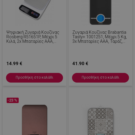
Ψηφιακή Ζυγαριά Κουζίνας
Ζυγαριά Κουζίνας Brabantia
Rosberg R51651P, Μέχρι 5
Tasty+ 1001251, Μέχρι 5 Kg,
Κιλά, 2x Μπαταρίες AAA,
3x Μπαταρίες AAA, Ταράζ,
Οθόνη LED, Λευκό/μαύρο
Οθόνη LCD, Σκούρο Γκρι
14.99 €
41.90 €
Προσθήκη στο καλάθι
Προσθήκη στο καλάθι
-23 %