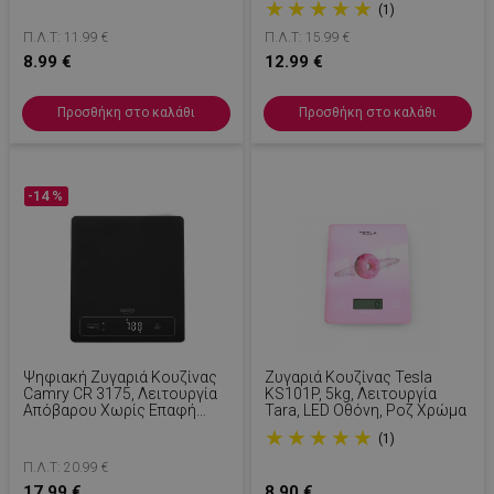
★
★
★
★
★
(1)
LCD, Cupcake
Σκληρυμένο Γυαλί, Λευκό
Π.Λ.Τ: 11.99 €
Π.Λ.Τ: 15.99 €
8.99 €
12.99 €
Προσθήκη στο καλάθι
Προσθήκη στο καλάθι
-14 %
Ψηφιακή Ζυγαριά Κουζίνας
Ζυγαριά Κουζίνας Tesla
Camry CR 3175, Λειτουργία
KS101P, 5kg, Λειτουργία
Απόβαρου Χωρίς Επαφή
Tara, LED Οθόνη, Ροζ Χρώμα
Μετακινώντας Το Χέρι Σας
★
★
★
★
★
(1)
Πάνω Από Τον Αισθητήρα, 15
Kg, Λειτουργία Μέτρησης
Π.Λ.Τ: 20.99 €
Υγρών, Μαύρο Γυαλί
17.99 €
8.90 €