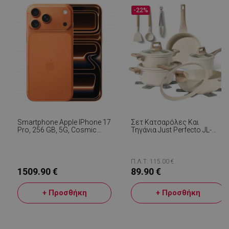
1
www.alleop.gr
-22%
Smartphone Apple IPhone 17
Σετ Κατσαρόλες Και
Pro, 256 GB, 5G, Cosmic
Τηγάνια Just Perfecto JL-
Orange
888, 14 H, Χυτό, Μαρμάρινο
Φινίρισμα, Επαγωγή,
Αξεσουάρ, Μπεζ
Π.Λ.Τ: 115.00 €
1509.90 €
89.90 €
+ Προσθήκη
+ Προσθήκη