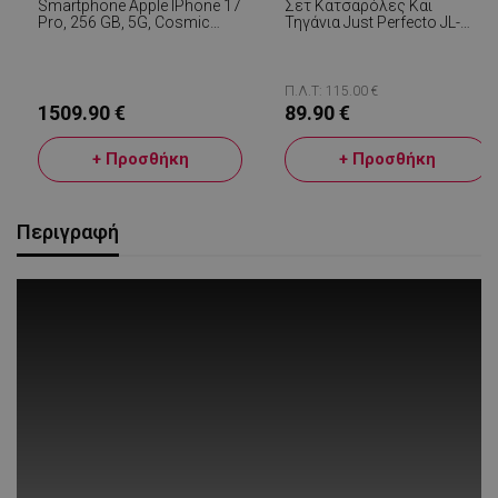
Smartphone Apple IPhone 17
Σετ Κατσαρόλες Και
Pro, 256 GB, 5G, Cosmic
Τηγάνια Just Perfecto JL-
Orange
888, 14 H, Χυτό, Μαρμάρινο
Φινίρισμα, Επαγωγή,
Αξεσουάρ, Μπεζ
Π.Λ.Τ: 115.00 €
1509.90 €
89.90 €
+ Προσθήκη
+ Προσθήκη
Περιγραφή