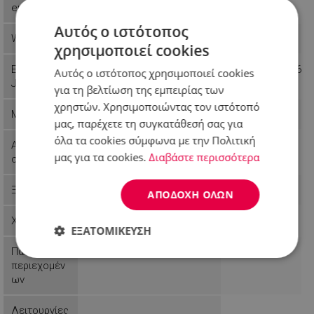
er
Αυτός ο ιστότοπος
Weight
0.5 kg
0.58 kg
χρησιμοποιεί cookies
EAN-13 or
4899888117247
3800235307496
Αυτός ο ιστότοπος χρησιμοποιεί cookies
JAN
για τη βελτίωση της εμπειρίας των
χρηστών. Χρησιμοποιώντας τον ιστότοπό
Μορφή
Ορθογώνιο
μας, παρέχετε τη συγκατάθεσή σας για
όλα τα cookies σύμφωνα με την Πολιτική
Αριθμός /
μας για τα cookies.
Διαβάστε περισσότερα
σετ
Ξύλο υλικό
ΑΠΟΔΟΧΉ ΌΛΩΝ
Χρώμα
Γκρι
ΕΞΑΤΟΜΊΚΕΥΣΗ
Πακέτο
Απολύτως
Απόδοσης
Στόχευσης
περιεχομέν
απαραίτητα
ων
Λειτουργίες