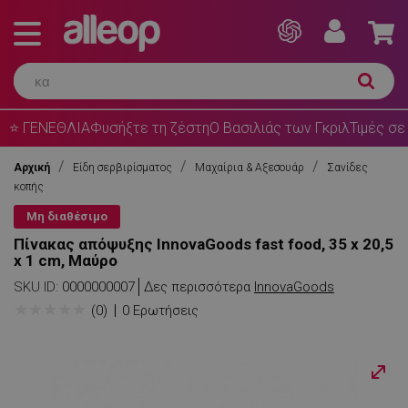
⭐ ΓΕΝΕΘΛΙΑ
Φυσήξτε τη ζέστη
Ο Βασιλιάς των Γκριλ
Τιμές σε
Αρχική
Είδη σερβιρίσματος
Μαχαίρια & Αξεσουάρ
Σανίδες
κοπής
Μη διαθέσιμο
Πίνακας απόψυξης InnovaGoods fast food, 35 x 20,5
x 1 cm, Μαύρο
SKU ID:
0000000007
Δες περισσότερα
InnovaGoods
★
★
★
★
★
(0)
0 Ερωτήσεις