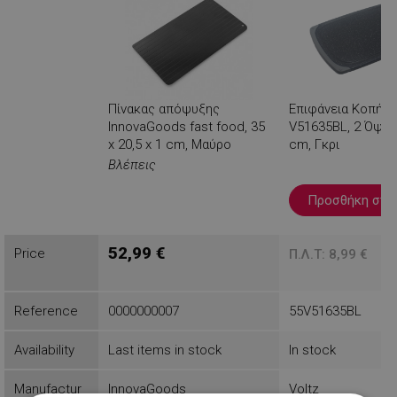
✓
4 μικρά πόδια στη βάση
✓
Ελαφρύ και εύκολο στο καθάρισμα
✓
Πάχος περίπου: 1,5 mm
✓
Διαστάσεις περίπου: 35 x 20,5 x 1 cm
Πίνακας απόψυξης
Επιφάνεια Κοπής 
InnovaGoods fast food, 35
V51635BL, 2 Όψεω
x 20,5 x 1 cm, Μαύρο
cm, Γκρι
Βλέπεις
Προσθήκη στο 
52,99 €
7
Price
Π.Λ.Τ: 8,99 €
Reference
0000000007
55V51635BL
Availability
Last items in stock
In stock
Manufactur
InnovaGoods
Voltz