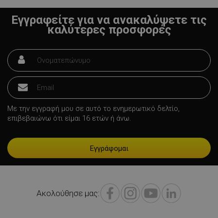
Εγγραφείτε για να ανακαλύψετε τις
LaVisitorId_YWxsZW9wLmxhZGVzay5jb20v
.alleop.gr
σ
καλύτερες προσφορές
CookieScriptConsent
CookieScript
εβ
.alleop.gr
2
Με την εγγραφή μου σε αυτό το ενημερωτικό δελτίο,
επιβεβαιώνω ότι είμαι 16 ετών ή άνω.
LaVisitorNew
Quality Unit
LLC
www.alleop.gr
Ακολούθησε μας: