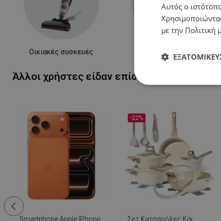
Αυτός ο ιστότοπο
Χρησιμοποιώντας
με την Πολιτική μ
Οικιακές συσκευές
Συσκευές κουζίνας
ΕΞΑΤΟΜΊΚΕΥ
Άλλοι χρήστες είδαν επίσης...
Απολύτως
απαραίτητα
-22%
Απολύτω
Τα απολύτως απαραίτ
λογαριασμού. Ο ιστ
Ονοματεπώνυμο
Smartphone Apple IPhone
Σετ Κατσαρόλες Και