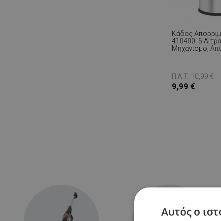
Κάδος Απορριμ
410400, 5 Λίτρα, Μεταλλι
Μηχανισμό, Απ
Ατσάλι
Π.Λ.Τ: 10,99 €
9,99 €
Αυτός ο ιστ