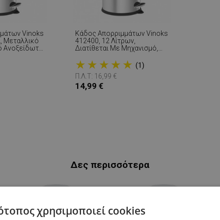
μάτων Vinoks
Κάδος Απορριμμάτων Vinoks
κό
412400, 12 Λίτρων,
ό Ανοξείδωτο
Διατίθεται Με Μηχανισμό,
Ανοξείδωτο Ατσάλι
★
★
★
★
★
(1)
Π.Λ.Τ: 16,99 €
14,99 €
Δες περισσότερα
ότοπος χρησιμοποιεί cookies