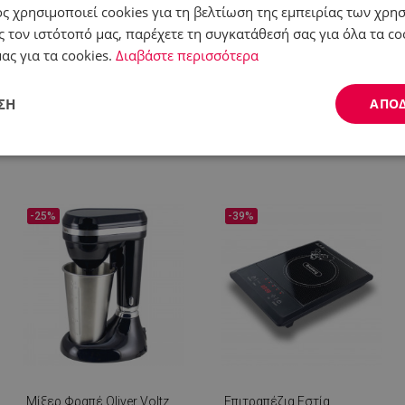
ς χρησιμοποιεί cookies για τη βελτίωση της εμπειρίας των χρη
 τον ιστότοπό μας, παρέχετε τη συγκατάθεσή σας για όλα τα c
ας για τα cookies.
Διαβάστε περισσότερα
Είδη σερβιρίσματος
Σπίτι - Μπάνιο - Κήπος
ΣΗ
ΑΠΟ
Απόδοσης
Στόχευσης
Λειτουργικότητας
-25%
-39%
ς απαραίτητα
Απόδοσης
Στόχευσης
Λειτουργικότητας
Μη ταξι
ητα cookies επιτρέπουν βασικές λειτουργίες του ιστότοπου, όπως τη σύνδεση χρήστ
ότοπος δεν μπορεί να χρησιμοποιηθεί σωστά χωρίς τα απολύτως απαραίτητα cookies
Προμηθευτής /
Λήξη
Περιγραφή
Πεδίο
Μίξερ Φραπέ Oliver Voltz
Επιτραπέζια Εστία