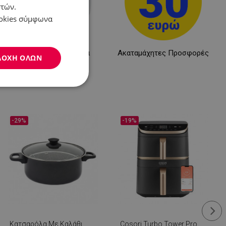
στών.
ookies σύμφωνα
Προσωπική φροντίδα
Ακαταμάχητες Προσφορές
ΔΟΧΉ ΌΛΩΝ
Μη
ταξινομημένα
-29%
-19%
νομημένα
η και τη διαχείριση
.
Κατσαρόλα Με Καλάθι
Cosori Turbo Tower Pro