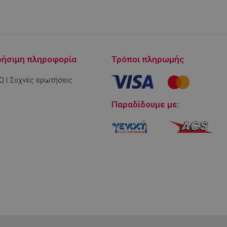
ρήσιμη πληροφορία
Τρόποι πληρωμής
Q | Συχνές ερωτήσεις
μένο για να
ου ιστότοπου στην
στογραφίας
Παραδίδουμε με:
.
είται για
 στο Google
ληροφορίες
η.
 από εφαρμογές
α PHP. Πρόκειται
νικού σκοπού που
ιατήρηση
ουργίας χρήστη.
ος αριθμός που
ε τον οποίο μπορεί
α τον ιστότοπο,
 είναι η διατήρηση
για έναν χρήστη