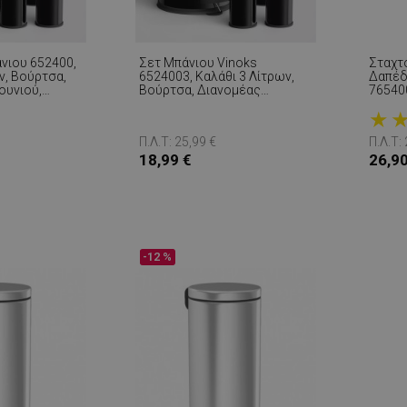
νιου 652400,
Σετ Μπάνιου Vinoks
Σταχτ
ν, Βούρτσα,
6524003, Καλάθι 3 Λίτρων,
Δαπέδ
ουνιού,
Βούρτσα, Διανομέας
765400
ρο
Σαπουνιού, Κύπελλο, Μαύρο
★
Π.Λ.Τ: 25,99 €
Π.Λ.Τ:
18,99 €
26,90
-12 %