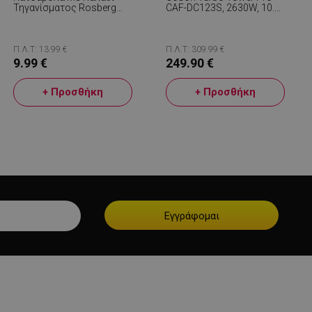
Τηγανίσματος Rosberg
CAF-DC123S, 2630W, 10.8
R51213A, 24 Cm, 4 Λίτρα,
L, 30-230C, 7
Μαύρο
Προγράμματα, Sync,
Smart, Μαύρο/σαμπάνια
Π.Λ.Τ: 13.99 €
Π.Λ.Τ: 309.99 €
9.99 €
249.90 €
+ Προσθήκη
+ Προσθήκη