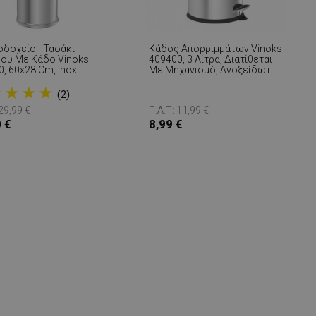
οδοχείο - Τασάκι
Κάδος Απορριμμάτων Vinoks
ου Με Κάδο Vinoks
409400, 3 Λίτρα, Διατίθεται
, 60x28 Cm, Inox
Με Μηχανισμό, Ανοξείδωτο
Ατσάλι
★
★
★
★
(2)
 29,99 €
Π.Λ.Τ: 11,99 €
 €
8,99 €