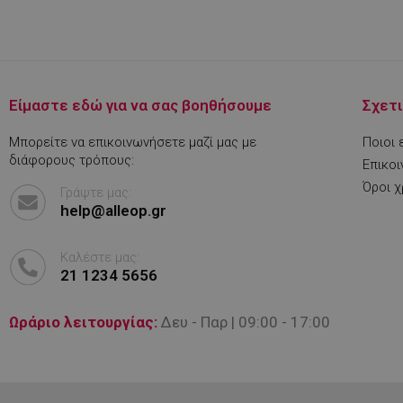
rlv_p
rlv_rid
rlv_rpid
rlv_rpos
Είμαστε εδώ για να σας βοηθήσουμε
Σχετι
rlv_s
Μπορείτε να επικοινωνήσετε μαζί μας με
Ποιοι 
XSRF-TOKEN
διάφορους τρόπους:
Επικοι
Όροι 
Γράψτε μας:
help@alleop.gr
LaSID
Καλέστε μας:
21 1234 5656
PHPSESSID
Ωράριο λειτουργίας:
Δευ - Παρ | 09:00 - 17:00