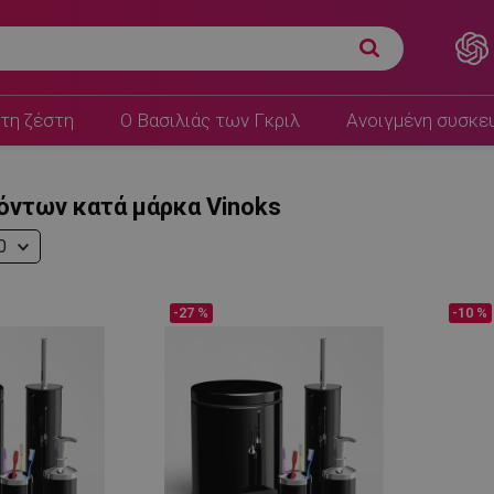
τη ζέστη
Ο Βασιλιάς των Γκριλ
Ανοιγμένη συσκε
όντων κατά μάρκα Vinoks
0
-27 %
-10 %