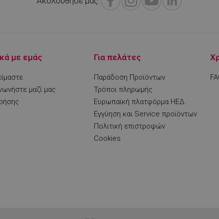
Ακολούθησε μας:
.alleop.gr
1 μήνας
Releva
.alleop.gr
1 μήνας
Releva
.alleop.gr
1 μήνας
Releva
.alleop.gr
1 μήνας
Releva
κά με εμάς
Για πελάτες
Χ
.alleop.gr
1 μήνας
Releva
είμαστε
Παράδοση Προϊόντων
FA
promo.alleop.gr
1 ώρα 59
Αυτό το cookie είναι γραμ
νωνήστε μαζί μας
Τρόποι πληρωμής
λεπτά
βοηθήσει στην ασφάλεια τ
αποτροπή επιθέσεων πλα
χρήσης
Ευρωπαϊκή πλατφόρμα ΗΕΔ
αιτήματος πλαστογραφίας
Εγγύηση και Service προϊόντων
συνεδρία
Αυτό το cookie χρησιμοποι
Quality Unit
Πολιτική επιστροφών
παρακολούθηση πωλήσεων
LLC
Analytics και ανώνυμες π
www.alleop.gr
Cookies
περιόδου σύνδεσης χρήστ
1 χρόνος
Cookie που δημιουργείται
PHP.net
1 μήνας
που βασίζονται στη γλώσσ
www.alleop.gr
για ένα αναγνωριστικό γε
χρησιμοποιείται για τη δ
μεταβλητών περιόδου λειτ
Συνήθως είναι ένας τυχαί
δημιουργείται, ο τρόπος μ
να είναι συγκεκριμένος γι
αλλά ένα καλό παράδειγμα
της κατάστασης σύνδεσης 