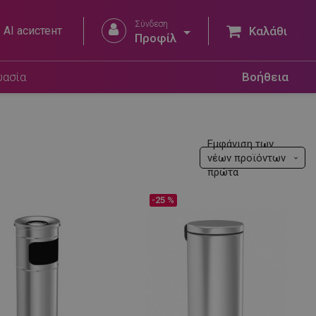
Σύνδεση


AI асистент
Καλάθι
Προφίλ
υασία
Βοήθεια
Εμφάνιση των
νέων προϊόντων
πρώτα
-25 %