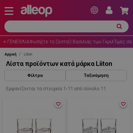
⭐ ΓΕΝΕΘΛΙΑ
Φυσήξτε τη ζέστη
Ο Βασιλιάς των Γκριλ
Τιμές σε
Αρχική
Liiton
Λίστα προϊόντων κατά μάρκα Liiton
Φίλτρα
Ταξινόμηση
Εμφανίζονται τα στοιχεία 1-11 από σύνολο 11
favorite_border
favorite_border
favorite_border
favorite_border