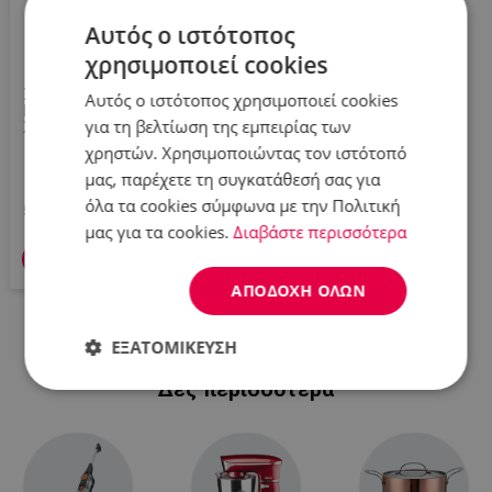
Αυτός ο ιστότοπος
χρησιμοποιεί cookies
Σετ Ποτήρια Ουίσκι LIITON
Αυτός ο ιστότοπος χρησιμοποιεί cookies
L10200 Denali 270 Ml, 4 Τεμ.,
για τη βελτίωση της εμπειρίας των
Χονδρά Τοιχώματα, 3D
Πάτος Σε Σχήμα Έβερεστ,
χρηστών. Χρησιμοποιώντας τον ιστότοπό
Διαφανές
μας, παρέχετε τη συγκατάθεσή σας για
όλα τα cookies σύμφωνα με την Πολιτική
53,90 €
μας για τα cookies.
Διαβάστε περισσότερα
Προσθήκη στο καλάθι
ΑΠΟΔΟΧΉ ΌΛΩΝ
ΕΞΑΤΟΜΊΚΕΥΣΗ
Δες περισσότερα
Απολύτως
Απόδοσης
Στόχευσης
απαραίτητα