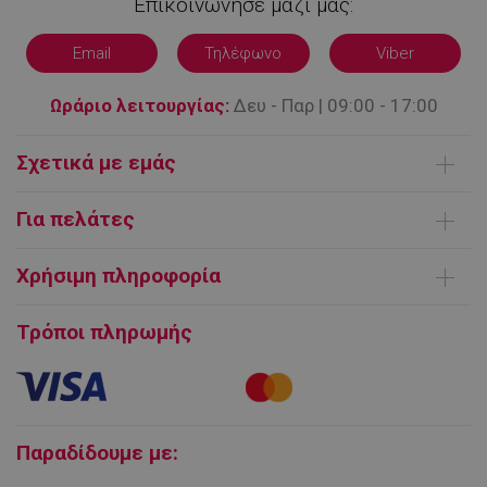
Επικοινώνησε μαζί μας:
Email
Τηλέφωνο
Viber
Ωράριο λειτουργίας:
Δευ - Παρ | 09:00 - 17:00
Σχετικά με εμάς
Ποιοι είμαστε
Για πελάτες
Επικοινωνήστε μαζί μας
Παράδοση Προϊόντων
Όροι χρήσης
Χρήσιμη πληροφορία
Τρόποι πληρωμής
FAQ | Συχνές ερωτήσεις
Ευρωπαϊκή πλατφόρμα ΗΕΔ
Τρόποι πληρωμής
Εγγύηση και Service προϊόντων
Πολιτική επιστροφών
Cookies
Παραδίδουμε με: