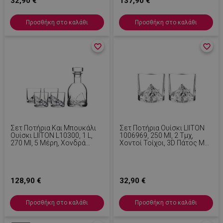
32,90 €
137,90 €
Προσθήκη στο καλάθι
Προσθήκη στο καλάθι
favorite_border
favorite_border
favorite_border
favorite_border
Σετ Ποτήρια Και Μπουκάλι
Σετ Ποτήρια Ουίσκι LIITON
Ουίσκι LIITON L10300, 1 L,
1006969, 250 Ml, 2 Τμχ,
270 Ml, 5 Μέρη, Χονδρά
Χοντοί Τοίχοι, 3D Πάτος Με
Τοιχώματα, 3D Πάτος Σε
Σχήμα Μύτης K2, Διαφανές
Σχήμα Έβερεστ, Διαφανές
128,90 €
32,90 €
Προσθήκη στο καλάθι
Προσθήκη στο καλάθι