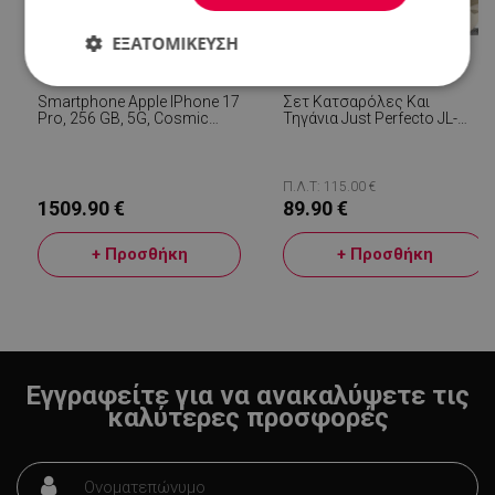
ΕΞΑΤΟΜΊΚΕΥΣΗ
Απολύτως
Απόδοσης
Στόχευσης
Smartphone Apple IPhone 17
Σετ Κατσαρόλες Και
απαραίτητα
Pro, 256 GB, 5G, Cosmic
Τηγάνια Just Perfecto JL-
Orange
888, 14 H, Χυτό, Μαρμάρινο
Φινίρισμα, Επαγωγή,
Αξεσουάρ, Μπεζ
Π.Λ.Τ: 115.00 €
Λειτουργικότητας
Μη
1509.90 €
89.90 €
ταξινομημένα
+ Προσθήκη
+ Προσθήκη
Απολύτως απαραίτητα
Απόδοσης
Εγγραφείτε για να ανακαλύψετε τις
Στόχευσης
Λειτουργικότητας
καλύτερες προσφορές
Μη ταξινομημένα
Τα απολύτως απαραίτητα cookies επιτρέπουν
βασικές λειτουργίες του ιστότοπου, όπως τη