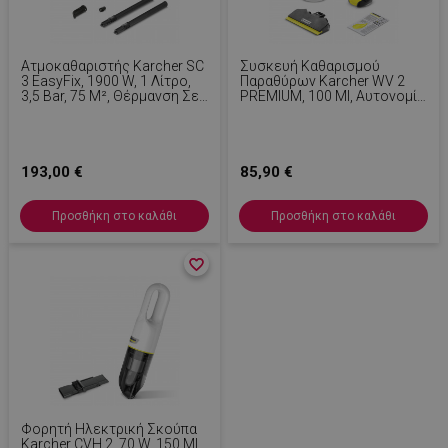
Ατμοκαθαριστής Karcher SC
Συσκευή Καθαρισμού
3 EasyFix, 1900 W, 1 Λίτρο,
Παραθύρων Karcher WV 2
3,5 Bar, 75 M², Θέρμανση Σε
PREMIUM, 100 Ml, Αυτονομία
30 Δευτερόλεπτα,
35 Λεπτών, Έως 105 M²,
Προστασία Από Τα Παιδιά,
Ένδειξη LED, Μαύρο/Κίτρινο
Λευκό/Μαύρο
193,00 €
85,90 €
Προσθήκη στο καλάθι
Προσθήκη στο καλάθι
favorite_border
favorite_border
Φορητή Ηλεκτρική Σκούπα
Karcher CVH 2, 70 W, 150 Ml,