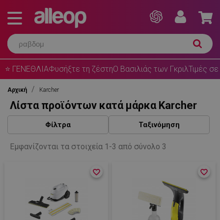
⭐ ΓΕΝΕΘΛΙΑ
Φυσήξτε τη ζέστη
Ο Βασιλιάς των Γκριλ
Τιμές σε
Αρχική
Karcher
Λίστα προϊόντων κατά μάρκα Karcher
Φίλτρα
Ταξινόμηση
Εμφανίζονται τα στοιχεία 1-3 από σύνολο 3
favorite_border
favorite_border
favorite_border
favorite_border