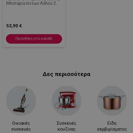
Μπαταρία Ιόντων Λιθίου 2
Ah/7,2 V, Διάρκεια
Λειτουργίας 10 Λεπτά,
Πλενόμενο Φίλτρο, Λευκό
53,90 €
Προσθήκη στο καλάθι
Δες περισσότερα
Οικιακές
Συσκευές
Είδη
συσκευές
κουζίνας
σερβιρίσματος