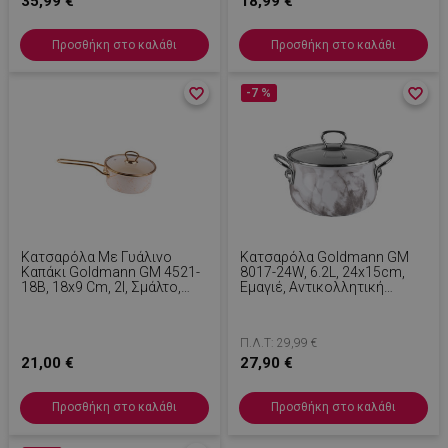
35,99 €
18,99 €
Προσθήκη στο καλάθι
Προσθήκη στο καλάθι
favorite_border
favorite_border
-7 %
favorite_border
favorite_border
Κατσαρόλα Με Γυάλινο
Κατσαρόλα Goldmann GM
Καπάκι Goldmann GM 4521-
8017-24W, 6.2L, 24x15cm,
18B, 18x9 Cm, 2l, Σμάλτο,
Εμαγιέ, Αντικολλητική
Επαγωγή, Λευκό/Αρχαίο
Επίστρωση, Επαγωγή,
Χρυσό
Λευκό/Μάρμαρο
Π.Λ.Τ: 29,99 €
21,00 €
27,90 €
Προσθήκη στο καλάθι
Προσθήκη στο καλάθι