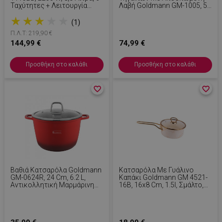
Ταχύτητες + Λειτουργία
Λαβή Goldmann GM-1005, 5
Παλμού, Χρονοδιακόπτης,
Τεμάχια, Επαγωγικά,
★
★
★
★
★
Ανοξείδωτο Δοχείο, LED,
Μαρμάρινο Φινίρισμα, Μπεζ
(1)
Ανοξείδωτο
Π.Λ.Τ: 219,90 €
144,99 €
74,99 €
Προσθήκη στο καλάθι
Προσθήκη στο καλάθι
favorite_border
favorite_border
favorite_border
favorite_border
Βαθιά Κατσαρόλα Goldmann
Κατσαρόλα Με Γυάλινο
GM-0624R, 24 Cm, 6.2 L,
Καπάκι Goldmann GM 4521-
Αντικολλητική Μαρμάρινη
16B, 16x8 Cm, 1.5l, Σμάλτο,
Επίστρωση, Καπάκι Με
Επαγωγή, Λευκό/Αρχαίο
Άνοιγμα, Επαγωγή, Κόκκινο
Χρυσό