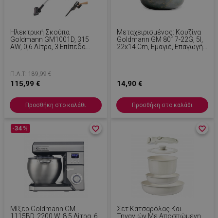
Ηλεκτρική Σκούπα
Μεταχειρισμένος: Κουζίνα
Goldmann GM1001D, 315
Goldmann GM 8017-22G, 5l,
AW, 0,6 Λίτρα, 3 Επίπεδα
22x14 Cm, Εμαγιέ, Επαγωγή,
Ισχύος, Βούρτσα Με
Γυάλινο Καπάκι,
Φωτισμό LED, 10.000
Σμαραγδένιο Πράσινο
Στροφές/λεπτό, Μαύρο
Π.Λ.Τ: 189,99 €
115,99 €
14,90 €
Προσθήκη στο καλάθι
Προσθήκη στο καλάθι
-34 %
favorite_border
favorite_border
favorite_border
favorite_border
Μίξερ Goldmann GM-
Σετ Κατσαρόλας Και
1115BD, 2200 W, 8,5 Λίτρα, 6
Τηγανιών Με Αποσπώμενη