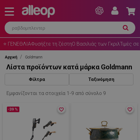
⭐ ΓΕΝΕΘΛΙΑ
Φυσήξτε τη ζέστη
Ο Βασιλιάς των Γκριλ
Τιμές σε
Αρχική
Goldmann
Λίστα προϊόντων κατά μάρκα Goldmann
Φίλτρα
Ταξινόμηση
Εμφανίζονται τα στοιχεία 1-9 από σύνολο 9
-39 %
favorite_border
favorite_border
favorite_border
favorite_border