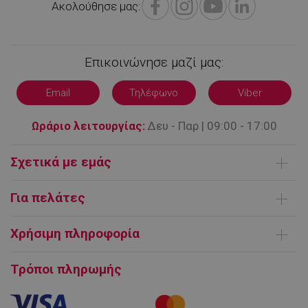
Ακολούθησε μας:
LaSID
σ
Quality Unit
Επικοινώνησε μαζί μας:
LLC
www.alleop.gr
Email
Τηλέφωνο
Viber
Ωράριο λειτουργίας:
Δευ - Παρ | 09:00 - 17:00
Σχετικά με εμάς
PHPSESSID
1
PHP.net
1
www.alleop.gr
Ποιοι είμαστε
Για πελάτες
Επικοινωνήστε μαζί μας
Παράδοση Προϊόντων
Όροι χρήσης
Χρήσιμη πληροφορία
Τρόποι πληρωμής
FAQ | Συχνές ερωτήσεις
Ευρωπαϊκή πλατφόρμα ΗΕΔ
Τρόποι πληρωμής
Εγγύηση και Service προϊόντων