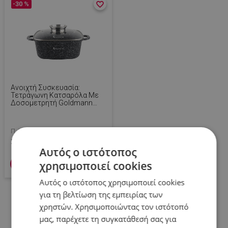
-30 %
favorite_border
favorite_border
Ανοιχτή Συσκευασία:
Τετράγωνη Κατσαρόλα Με
Δοσομετρητή Goldmann
GM-1228, 6,5 Λίτρα, 28 Εκ.,
Μαρμάρινη Επίστρωση,
Κατάλληλη Για Επαγωγικές
Π.Λ.Τ: 39,99 €
Εστίες, Μαύρο
27,90 €
Αυτός ο ιστότοπος
χρησιμοποιεί cookies
Προσθήκη στο καλάθι
Αυτός ο ιστότοπος χρησιμοποιεί cookies
για τη βελτίωση της εμπειρίας των
χρηστών. Χρησιμοποιώντας τον ιστότοπό
μας, παρέχετε τη συγκατάθεσή σας για
Δες περισσότερα