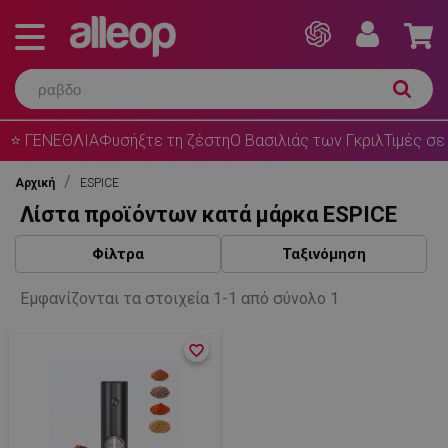
⭐ ΓΕΝΕΘΛΙΑ
Φυσήξτε τη ζέστη
Ο Βασιλιάς των Γκριλ
Τιμές σε
Αρχική
ESPICE
Λίστα προϊόντων κατά μάρκα ESPICE
Φίλτρα
Ταξινόμηση
Εμφανίζονται τα στοιχεία 1-1 από σύνολο 1
favorite_border
favorite_border