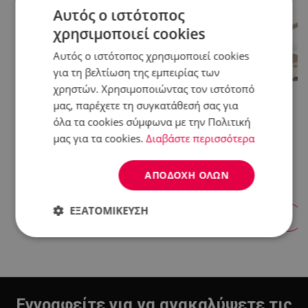
Αυτός ο ιστότοπος
χρησιμοποιεί cookies
Αυτός ο ιστότοπος χρησιμοποιεί cookies
για τη βελτίωση της εμπειρίας των
χρηστών. Χρησιμοποιώντας τον ιστότοπό
μας, παρέχετε τη συγκατάθεσή σας για
όλα τα cookies σύμφωνα με την Πολιτική
Smartphone Apple IPhone 17
Σετ Κατσαρόλες Και
Pro, 256 GB, 5G, Cosmic
Τηγάνια Just Perfecto JL-
μας για τα cookies.
Διαβάστε περισσότερα
Orange
888, 14 H, Χυτό, Μαρμάρινο
Φινίρισμα, Επαγωγή,
Αξεσουάρ, Μπεζ
ΑΠΟΔΟΧΉ ΌΛΩΝ
Π.Λ.Τ: 115.00 €
1509.90 €
89.90 €
ΕΞΑΤΟΜΊΚΕΥΣΗ
+ Προσθήκη
+ Προσθήκη
Απολύτως
Απόδοσης
Στόχευσης
απαραίτητα
Εγγραφείτε για να ανακαλύψετε τις
Λειτουργικότητας
Μη