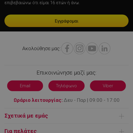
επιβεβαιώνω ότι είμαι 16 ετών ή άνω.
fb_pixel_viewcategory_event_id
5
Facebook
δευτερόλεπτα
www.alleop.gr
Ακολούθησε μας:
_ga
1 χρόνος 1
Google LLC
μήνας
.alleop.gr
Επικοινώνησε μαζί μας:
uuid
6 μήνες
MediaMath Inc.
sibautomation.com
Email
Τηλέφωνο
Viber
Ωράριο λειτουργίας:
Δευ - Παρ | 09:00 - 17:00
Σχετικά με εμάς
Ποιοι είμαστε
Για πελάτες