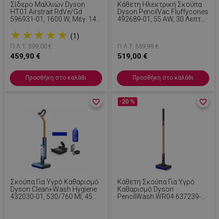
Σίδερο Μαλλιών Dyson
Κάθετη Ηλεκτρική Σκούπα
HT01 Airstrait RdVe/Gd
Dyson PencilVac Fluffycones
596931-01, 1600 W, Μέγ. 140
492689-01, 55 AW, 30 Λεπτά,
°C, Ιονισμός, 6 Επίπεδα
80 Ml, 140000
★
★
★
★
★
Θερμοκρασίας, Φιλικό Προς
Hyperdymium™, Εξαιρετικά
(1)
Τα Μαλλιά, Επένδυση
Λεπτή Σχεδίαση, Φωτισμός
Π.Λ.Τ: 599,00 €
Π.Λ.Τ: 559,99 €
Χαλκού, Οθόνη LCD, Κόκκινο
LED, Μαύρο
Βελούδο/χρυσό
459,90 €
519,00 €
Προσθήκη στο καλάθι
Προσθήκη στο καλάθι
favorite_border
favorite_border
-20 %
favorite_border
favorite_border
Σκούπα Για Υγρό Καθαρισμό
Κάθετη Σκούπα Για Υγρό
Dyson Clean+Wash Hygiene
Καθαρισμό Dyson
432030-01, 530/760 Ml, 45
PencilWash WR04 637239-
Λεπτά, 350 M², 4
01, 300/340 Ml, 30 Λεπτά,
Λειτουργίες,
100 M², 2 Λειτουργίες,
Αυτοκινούμενη, Στέγνωμα
Αυτοκινούμενη, Κλίση 170°,