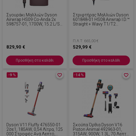
rlv_mode
.alleop.gr
1
Σγουράκι Μαλλιών Dyson
Στριφτήρας Μαλλιών Dyson
rlv_odid
.alleop.gr
1
Airwrap HS09 Co-Anda 2x
601848-01 HS08 Airwrap I.d.™
598757-01, 1700W, 15.2 L/s,
Straight + Wavy T1/T2
rlv_p
.alleop.gr
1
6 Σε 1, Αυτόματο
CePk/RoseGold, 1300W, 13.5
rlv_rid
.alleop.gr
1
Μπούκωμα, Bluetooth, 4
L/s, Αυτόματο Μπούκωμα,
Θερμοκρασίες, 3 Ταχύτητες,
Ιονισμός, 3 Ταχύτητες, 3
Π.Λ.Τ: 665,00 €
rlv_rpid
.alleop.gr
1
Έξυπνος Έλεγχος
Θερμοκρασίες, Bluetooth,
Θερμοκρασίας, Κεραμικό
829,90 €
Ροζ Χρυσό
529,99 €
rlv_rpos
.alleop.gr
1
Ροζ/ροζ Χρυσό
rlv_s
.alleop.gr
1
Προσθήκη στο καλάθι
Προσθήκη στο καλάθι
XSRF-TOKEN
promo.alleop.gr
1
-9 %
favorite_border
favorite_border
-14 %
favorite_border
favorite_border
LaSID
σ
Quality Unit
LLC
www.alleop.gr
Dyson V11 Fluffy 476550-01
Σκούπα Όρθια Dyson V16
2σε1, 185AW, 0,54 Λίτρα, 125
Piston Animal 492963-01,
000 Στροφές Ανά Λεπτό,
315AW, 900W, 1.3L, 70 Λεπτά,