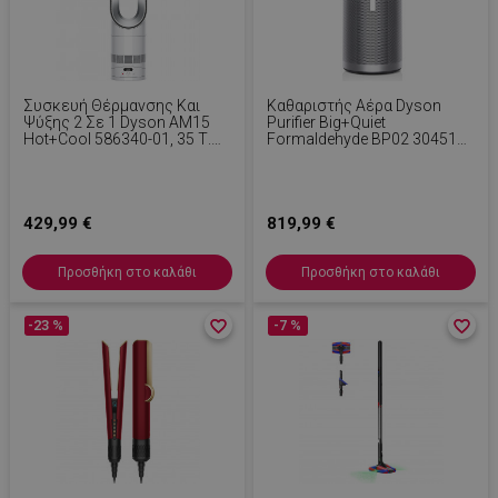
Συσκευή Θέρμανσης Και
Καθαριστής Αέρα Dyson
Ψύξης 2 Σε 1 Dyson AM15
Purifier Big+Quiet
Hot+Cool 586340-01, 35 Τ.μ.,
Formaldehyde BP02 304511-
10 Ταχύτητες, Ταλάντωση
01 Λευκό/Ασημί, 50 W, 100
70°, Οθόνη LCD, Προστασία
M², 90 L/s, 10 Ταχύτητες, 2
Από Ανατροπή, Air Multiplier™,
Ρεύματα Αέρα, Οθόνη LCD,
Λευκό/ασημί
Αθόρυβη Λειτουργία, Λευκό/
429,99 €
Ασημί
819,99 €
Προσθήκη στο καλάθι
Προσθήκη στο καλάθι
-23 %
favorite_border
favorite_border
-7 %
favorite_border
favorite_border