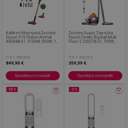
Κάθετη Ηλεκτρική Σκούπα
Σκούπα Χωρίς Σακούλα
Dyson V16 Piston Animal
Dyson Cinetic Big Ball Multi
495948-01, 315AW, 900W, 1,3
Floor 2 230278-01, 700W,
Λίτρα, 70 Λεπτά,
170AW, 0,8 L, Radial Root
CleanCompaktor,
Cyclone, Αυτόματη
Hyperdymium, MyDyson,
Επαναφορά Σε Περίπτωση
Π.Λ.Τ: 999,00 €
Π.Λ.Τ: 460,00 €
HEPA, LCD, Μαύρο/χαλκό
Ανατροπής, Νικέλιο/κίτρινο
849,90 €
359,99 €
Προσθήκη στο καλάθι
Προσθήκη στο καλάθι
-33 %
favorite_border
favorite_border
-2 %
favorite_border
favorite_border