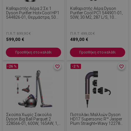
Καθαριστής Αέρα 2 Σε 1
Καθαριστής Αέρα Dyson
Dyson Purifier Hot+Cool HP1
Purifier Cool PC1 544901-01,
544826-01, Θερμάστρα, 50W,
50W, 30 M2, 287 L/s, 10
30 M2, 287 L/s, 10
Ταχύτητες, Air Multiplier™, Wi-
Ταχύτητες, Air Multiplier™, Wi-
Fi, Bluetooth, Ταλάντωση,
Fi, Bluetooth, Ταλάντωση,
Λευκό/ασημί
Π.Λ.Τ: 899,90 €
Π.Λ.Τ: 499,00 €
Λευκό/ασημί
599,00 €
489,00 €
Προσθήκη στο καλάθι
Προσθήκη στο καλάθι
-26 %
favorite_border
favorite_border
-2 %
favorite_border
favorite_border
Σκούπα Χωρίς Σακούλα
Πιστολάκι Μαλλιών Dyson
Dyson Big Ball Parquet 2
HD17 Supersonic R™ Jasper
228566-01, 600W, 165AW, 1,5
Plum Straight+Wavy 122781-
L, Τεχνολογία Radial Root
01, 1700W, 4 Έξυπνες