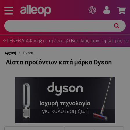
⭐ ΓΕΝΕΘΛΙΑ
Φυσήξτε τη ζέστη
Ο Βασιλιάς των Γκριλ
Τιμές σε
Αρχική
Dyson
Λίστα προϊόντων κατά μάρκα Dyson