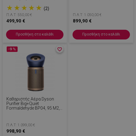
Αυτονομία 60 Λεπτά, 3
CleanCompaktor™,
★
★
★
★
★
Λειτουργίες, LCD, Νικελί/
Hyperdymium™, MyDyson™,
(2)
Μαύρο.
HEPA, LCD, Μαύρο/Χαλκός
Π.Λ.Τ: 550,00 €
Π.Λ.Τ: 1.050,00 €
499,90 €
899,90 €
PHPSESSID
1
PHP.net
Προσθήκη στο καλάθι
Προσθήκη στο καλάθι
1
www.alleop.gr
-9 %
favorite_border
favorite_border
Καθαριστής Αέρα Dyson
Purifier Big+Quiet
Formaldehyde BP04, 95 M2,
SMART, 10 Ταχύτητες,
Φωνητικός Έλεγχος, HEPA
H13, 360C Φιλτράρισμα,
Π.Λ.Τ: 1.099,00 €
Χρυσό/μπλε
998,90 €