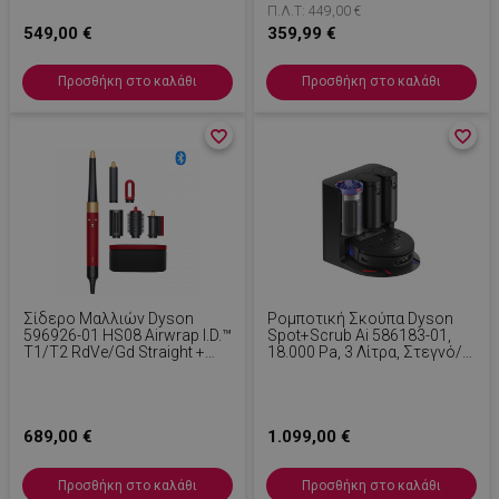
Π.Λ.Τ: 449,00 €
Κυλίνδρου, Μπλε Του
LED, Μαύρο/χρυσό
Προύσου/Χαλκό
549,00 €
359,99 €
Προσθήκη στο καλάθι
Προσθήκη στο καλάθι
favorite_border
favorite_border
favorite_border
favorite_border
Σίδερο Μαλλιών Dyson
Ρομποτική Σκούπα Dyson
596926-01 HS08 Airwrap I.d.™
Spot+Scrub Ai 586183-01,
T1/T2 RdVe/Gd Straight +
18.000 Pa, 3 Λίτρα, Στεγνό/
Wavy, 1300 W, 13,5 L/s,
Υγρό, Αναγνώριση Λεκέδων,
Αυτόματη Δημιουργία
Αυτόματη Βάση Φόρτισης,
Μπούκλων, Ιονισμός, 3
Μαύρο/Μπλε
Ταχύτητες, 3 Θερμοκρασίες,
Bluetooth, Κόκκινο
689,00 €
1.099,00 €
Βελούδο/χρυσό
Προσθήκη στο καλάθι
Προσθήκη στο καλάθι