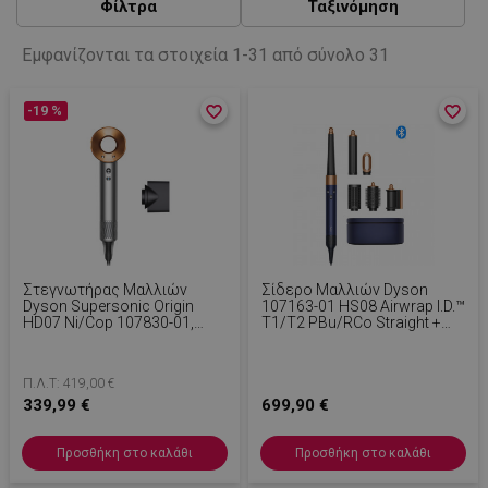
Φίλτρα
Ταξινόμηση
Εμφανίζονται τα στοιχεία 1-31 από σύνολο 31
-19 %
favorite_border
favorite_border
favorite_border
favorite_border
Στεγνωτήρας Μαλλιών
Σίδερο Μαλλιών Dyson
Dyson Supersonic Origin
107163-01 HS08 Airwrap I.d.™
HD07 Ni/Cop 107830-01,
T1/T2 PBu/RCo Straight +
1600 W, 3 Ταχύτητες, 4
Wavy, 1300 W, 13,5 L/s,
Επίπεδα Θερμοκρασίας, 110
Αυτόματη Δημιουργία
000 Στροφές/λεπτό,
Μπούκλων, Ιονισμός, 3
Π.Λ.Τ: 419,00 €
Ιονισμός, Air Multiplier,
Ταχύτητες, 3 Θερμοκρασίες,
Χρώμα Νικελίου/χαλκού
339,99 €
Bluetooth, Μπλε Της
699,90 €
Πρωσίας/χάλκινο Χρώμα
Προσθήκη στο καλάθι
Προσθήκη στο καλάθι