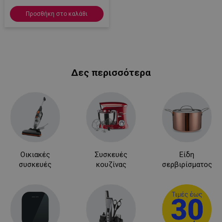
Προσθήκη στο καλάθι
Δες περισσότερα
LaVisitorId_YWxsZW9wLmxhZGVzay5jb20v
.alleop.gr
σ
CookieScriptConsent
CookieScript
εβ
.alleop.gr
2
Οικιακές
Συσκευές
Είδη
συσκευές
κουζίνας
σερβιρίσματος
LaVisitorNew
Quality Unit