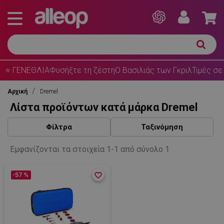
⭐ ΓΕΝΕΘΛΙΑ
Φυσήξτε τη ζέστη
Ο Βασιλιάς των Γκριλ
Τιμές σε
Αρχική
Dremel
Λίστα προϊόντων κατά μάρκα Dremel
Φίλτρα
Ταξινόμηση
Εμφανίζονται τα στοιχεία 1-1 από σύνολο 1
-57 %
favorite_border
favorite_border