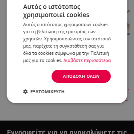
Αυτός ο ιστότοπος
χρησιμοποιεί cookies
Αυτός ο ιστότοπος χρησιμοποιεί cookies
για τη βελτίωση της εμπειρίας των
χρηστών. Χρησιμοποιώντας τον ιστότοπό
μας, παρέχετε τη συγκατάθεσή σας για
όλα τα cookies σύμφωνα με την Πολιτική
Smartphone Apple IPhone 17
Σετ Κατσαρόλες Και
Pro, 256 GB, 5G, Cosmic
Τηγάνια Just Perfecto JL-
μας για τα cookies.
Διαβάστε περισσότερα
Orange
888, 14 H, Χυτό, Μαρμάρινο
Φινίρισμα, Επαγωγή,
Αξεσουάρ, Μπεζ
ΑΠΟΔΟΧΉ ΌΛΩΝ
Π.Λ.Τ: 115.00 €
1509.90 €
89.90 €
ΕΞΑΤΟΜΊΚΕΥΣΗ
+ Προσθήκη
+ Προσθήκη
Απολύτως
Απόδοσης
Στόχευσης
απαραίτητα
Εγγραφείτε για να ανακαλύψετε τις
Λειτουργικότητας
Μη