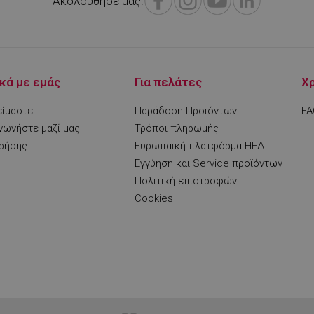
Ακολούθησε μας:
.alleop.gr
1 μήνας
Releva
.alleop.gr
1 μήνας
Releva
.alleop.gr
1 μήνας
Releva
.alleop.gr
1 μήνας
Releva
κά με εμάς
Για πελάτες
Χ
.alleop.gr
1 μήνας
Releva
είμαστε
Παράδοση Προϊόντων
FA
promo.alleop.gr
1 ώρα 59
Αυτό το cookie είναι γραμ
νωνήστε μαζί μας
Τρόποι πληρωμής
λεπτά
βοηθήσει στην ασφάλεια τ
αποτροπή επιθέσεων πλα
χρήσης
Ευρωπαϊκή πλατφόρμα ΗΕΔ
αιτήματος πλαστογραφίας
Εγγύηση και Service προϊόντων
συνεδρία
Αυτό το cookie χρησιμοποι
Quality Unit
Πολιτική επιστροφών
παρακολούθηση πωλήσεων
LLC
Analytics και ανώνυμες π
www.alleop.gr
Cookies
περιόδου σύνδεσης χρήστ
1 χρόνος
Cookie που δημιουργείται
PHP.net
1 μήνας
που βασίζονται στη γλώσσ
www.alleop.gr
για ένα αναγνωριστικό γε
χρησιμοποιείται για τη δ
μεταβλητών περιόδου λειτ
Συνήθως είναι ένας τυχαί
δημιουργείται, ο τρόπος μ
να είναι συγκεκριμένος γι
αλλά ένα καλό παράδειγμα
της κατάστασης σύνδεσης 