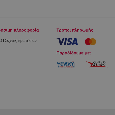
ρήσιμη πληροφορία
Τρόποι πληρωμής
Q | Συχνές ερωτήσεις
μένο για να
ου ιστότοπου στην
στογραφίας
Παραδίδουμε με:
.
είται για
 στο Google
ληροφορίες
η.
 από εφαρμογές
α PHP. Πρόκειται
νικού σκοπού που
ιατήρηση
ουργίας χρήστη.
ος αριθμός που
ε τον οποίο μπορεί
α τον ιστότοπο,
 είναι η διατήρηση
για έναν χρήστη