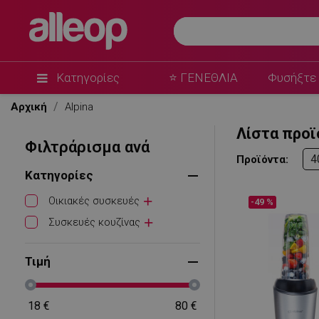
Κατηγορίες
⭐ ΓΕΝΕΘΛΙΑ
Φυσήξτε 
Αρχική
Alpina
Λίστα προϊ
Φιλτράρισμα ανά
4
Προϊόντα:
Κατηγορίες
Οικιακές συσκευές
-49 %
Συσκευές κουζίνας
Τιμή
18
€
80
€