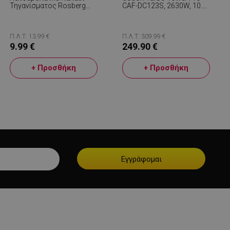
Τηγανίσματος Rosberg
CAF-DC123S, 2630W, 10.8
R51213A, 24 Cm, 4 Λίτρα,
L, 30-230C, 7
Μαύρο
Προγράμματα, Sync,
Smart, Μαύρο/σαμπάνια
Π.Λ.Τ: 13.99 €
Π.Λ.Τ: 309.99 €
9.99 €
249.90 €
+ Προσθήκη
+ Προσθήκη