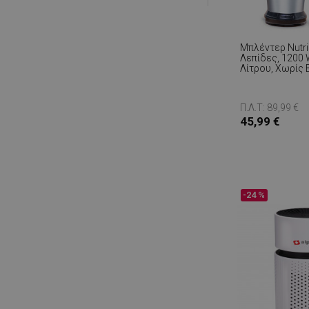
Μπλέντερ Nutri 
Λεπίδες, 1200 
Λίτρου, Χωρίς 
Ανοξείδωτο/Μ
Π.Λ.Τ: 89,99 €
45,99 €
-24 %