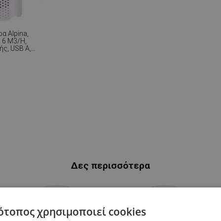
α Alpina,
 6 M3/h,
ής, USB A,
Δες περισσότερα
ότοπος χρησιμοποιεί cookies