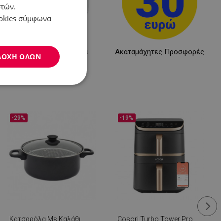
στών.
ookies σύμφωνα
Προσωπική φροντίδα
Ακαταμάχητες Προσφορές
ΔΟΧΉ ΌΛΩΝ
Μη
ταξινομημένα
-29%
-19%
νομημένα
η και τη διαχείριση
.
Κατσαρόλα Με Καλάθι
Cosori Turbo Tower Pro