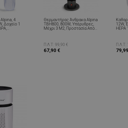
Alpina, 4
Θερμαντήρας Άνθρακα Alpina
Καθαρι
W, Δοχείο 1
TBH800, 800W, Υπέρυθρες,
12W, Έ
BPA,
Μέχρι 3 M2, Προστασία Από
HEPA 1
αύρο
Ανατροπή, IP44, Μαύρο
Χρονο
Π.Λ.Τ: 99,90 €
Π.Λ.Τ:
67,90 €
79,99