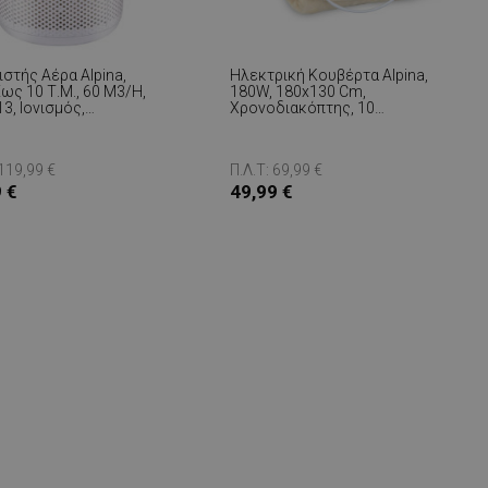
στής Αέρα Alpina,
Ηλεκτρική Κουβέρτα Alpina,
ως 10 Τ.μ., 60 M3/h,
180W, 180x130 Cm,
3, Ιονισμός,
Χρονοδιακόπτης, 10
διακόπτης, Λευκό
Ρυθμίσεις Θερμότητας,
Τηλεχειριστήριο, Μπεζ
 119,99 €
Π.Λ.Τ: 69,99 €
 €
49,99 €