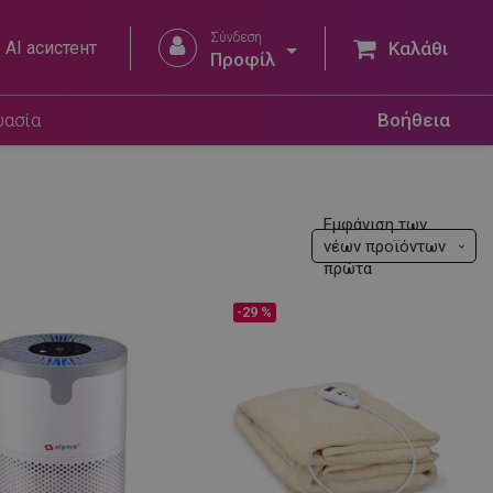
Σύνδεση


AI асистент
Καλάθι
Προφίλ
υασία
Βοήθεια
Εμφάνιση των
νέων προϊόντων
πρώτα
-29 %