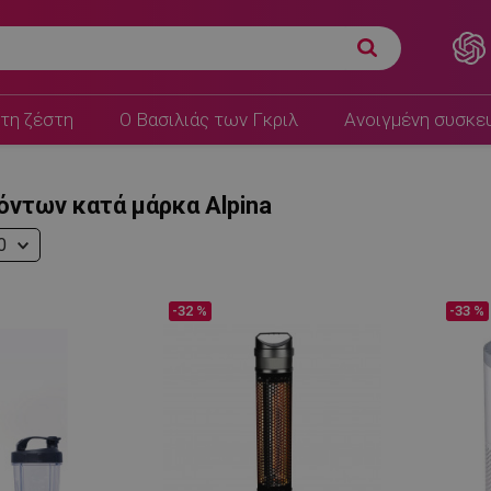
τη ζέστη
Ο Βασιλιάς των Γκριλ
Ανοιγμένη συσκε
όντων κατά μάρκα Alpina
0
-32 %
-33 %