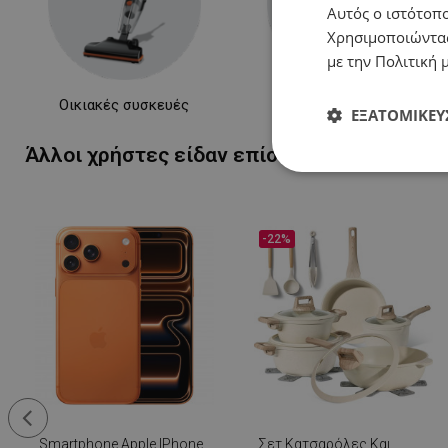
Αυτός ο ιστότοπο
Χρησιμοποιώντας
με την Πολιτική μ
Οικιακές συσκευές
Συσκευές κουζίνας
ΕΞΑΤΟΜΊΚΕΥ
Άλλοι χρήστες είδαν επίσης...
Απολύτως
απαραίτητα
-22%
Απολύτω
Τα απολύτως απαραίτ
λογαριασμού. Ο ιστ
Ονοματεπώνυμο
Smartphone Apple IPhone
Σετ Κατσαρόλες Και