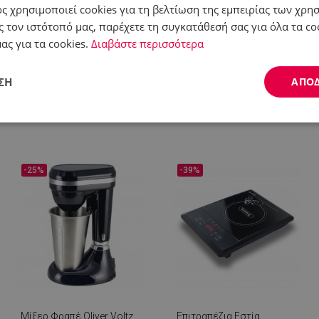
ς χρησιμοποιεί cookies για τη βελτίωση της εμπειρίας των χρη
 τον ιστότοπό μας, παρέχετε τη συγκατάθεσή σας για όλα τα c
ας για τα cookies.
Διαβάστε περισσότερα
Είδη σερβιρίσματος
Σπίτι - Μπάνιο - Κήπος
ΣΗ
ΑΠΟ
Απόδοσης
Στόχευσης
Λειτουργικότητας
-25%
-39%
ς απαραίτητα
Απόδοσης
Στόχευσης
Λειτουργικότητας
Μη ταξι
ητα cookies επιτρέπουν βασικές λειτουργίες του ιστότοπου, όπως τη σύνδεση χρήστ
ότοπος δεν μπορεί να χρησιμοποιηθεί σωστά χωρίς τα απολύτως απαραίτητα cookies
Προμηθευτής /
Λήξη
Περιγραφή
Πεδίο
Μίξερ Φραπέ Oliver Voltz
Επιτραπέζια Εστία