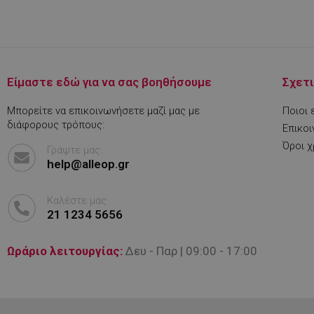
rlv_p
rlv_rid
rlv_rpid
rlv_rpos
Είμαστε εδώ για να σας βοηθήσουμε
Σχετι
rlv_s
Μπορείτε να επικοινωνήσετε μαζί μας με
Ποιοι 
XSRF-TOKEN
διάφορους τρόπους:
Επικοι
Όροι 
Γράψτε μας:
help@alleop.gr
LaSID
Καλέστε μας:
21 1234 5656
PHPSESSID
Ωράριο λειτουργίας:
Δευ - Παρ | 09:00 - 17:00