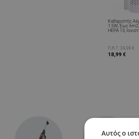
Καθαριστής Αέρ
1.5W, Έως 6m2,
HEPA 13, Ιονιστ
Λευκό
Π.Λ.Τ: 24,99 €
18,99 €
Αυτός ο ιστ