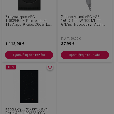
Στεγνωτήριο AEG
Σίδερο Ατμού AEG HS5-
TR8394CDE, Κατηγορία C,
16UG, 1200W, 100 Ml, 22
118 Λίτρα, 9 Κιλά, Οθόνη LED,
G/min, Πτυσσόμενη Λαβή,
AbsoluteCare, MixDry, Wi-Fi,
Γκρι
Μαύρο
Π.Λ.Τ: 59,99 €
1.113,90 €
37,99 €
Προσθήκη στο καλάθι
Προσθήκη στο καλάθι
-13 %
favorite_border
favorite_border
Κεραμική Ενσωματωμένη
Εστία AEG HRB32310CB,