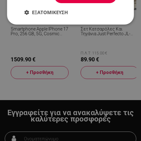
ΕΞΑΤΟΜΊΚΕΥΣΗ
Απολύτως
Απόδοσης
Στόχευσης
Smartphone Apple IPhone 17
Σετ Κατσαρόλες Και
απαραίτητα
Pro, 256 GB, 5G, Cosmic
Τηγάνια Just Perfecto JL-
Orange
888, 14 H, Χυτό, Μαρμάρινο
Φινίρισμα, Επαγωγή,
Αξεσουάρ, Μπεζ
Π.Λ.Τ: 115.00 €
Λειτουργικότητας
Μη
1509.90 €
89.90 €
ταξινομημένα
+ Προσθήκη
+ Προσθήκη
Απολύτως απαραίτητα
Απόδοσης
Εγγραφείτε για να ανακαλύψετε τις
Στόχευσης
Λειτουργικότητας
καλύτερες προσφορές
Μη ταξινομημένα
Τα απολύτως απαραίτητα cookies επιτρέπουν
βασικές λειτουργίες του ιστότοπου, όπως τη