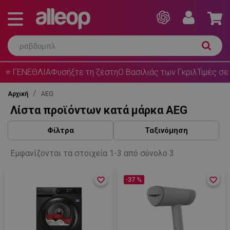
⭐ ΓΕΝΕΘΛΙΑ
Φυσήξτε τη ζέστη
Ο Βασιλιάς των Γκριλ
Τιμές σε
Αρχική
AEG
Λίστα προϊόντων κατά μάρκα AEG
Φίλτρα
Ταξινόμηση
Εμφανίζονται τα στοιχεία 1-3 από σύνολο 3
favorite_border
favorite_border
-37 %
favorite_border
favorite_border
NEW