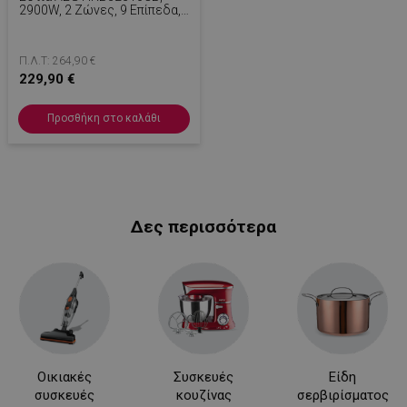
2900W, 2 Ζώνες, 9 Επίπεδα,
OptiHeat, Χρονοδιακόπτης,
Μαύρο
Π.Λ.Τ: 264,90 €
229,90 €
Προσθήκη στο καλάθι
Δες περισσότερα
Οικιακές
Συσκευές
Είδη
συσκευές
κουζίνας
σερβιρίσματος