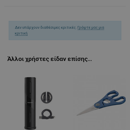
Δεν υπάρχουν διαθέσιμες κριτικές.
Γράψτε μας μια
κριτική
PHPSESSID
1
PHP.net
1
www.alleop.gr
Άλλοι χρήστες είδαν επίσης...