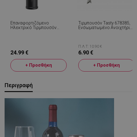
Επαναφορτιζόμενο
Τιρμπουσόν Tasty 678385,
Ηλεκτρικό Τιρμπουσόν
Ενσωματωμένο Ανοιχτήρι
Beper P102ACP100, 18 W,
Μπύρας, Ανοξείδωτο, Μπλε
USB, Κόπτη Μεμβράνης,
Μαύρο
Π.Λ.Τ: 10.90 €
24.99 €
6.90 €
+ Προσθήκη
+ Προσθήκη
Περιγραφή