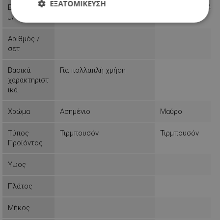
ΕΞΑΤΟΜΊΚΕΥΣΗ
EAN-13 or
5908287215894
4690317073284
JAN
Απολύτως
Απόδοσης
Στόχευσης
απαραίτητα
Αριθμός /
σετ
Λειτουργικότητας
Μη
Βασικά
Για πολλαπλή χρήση
ταξινομημένα
χαρακτηριστ
ικά
Χρώμα
Ασημένιο
Μαύρο
Τύπος
Τιρμπουσόν
Τιρμπουσόν
Προϊόντος
Απολύτως απαραίτητα
Απόδοσης
Στόχευσης
Λειτουργικότητας
Υψος
Μη ταξινομημένα
Πλάτος
Τα απολύτως απαραίτητα cookies επιτρέπουν
βασικές λειτουργίες του ιστότοπου, όπως τη
Μήκος
σύνδεση χρήστη και τη διαχείριση λογαριασμού.
Ο ιστότοπος δεν μπορεί να χρησιμοποιηθεί σωστά