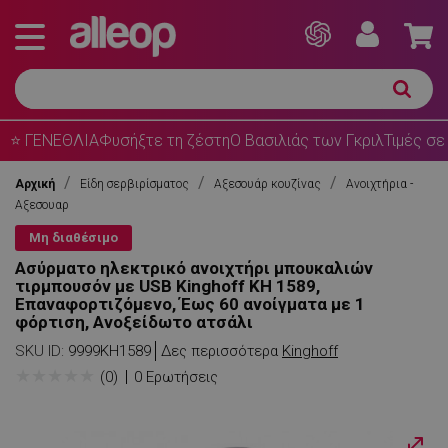
⭐ ΓΕΝΕΘΛΙΑ
Φυσήξτε τη ζέστη
Ο Βασιλιάς των Γκριλ
Τιμές σε
Αρχική
Είδη σερβιρίσματος
Αξεσουάρ κουζίνας
Ανοιχτήρια -
Αξεσουαρ
Μη διαθέσιμο
Ασύρματο ηλεκτρικό ανοιχτήρι μπουκαλιών
τιρμπουσόν με USB Kinghoff KH 1589,
Επαναφορτιζόμενο, Έως 60 ανοίγματα με 1
φόρτιση, Ανοξείδωτο ατσάλι
SKU ID:
9999KH1589
Δες περισσότερα
Kinghoff
★
★
★
★
★
(0)
0 Ερωτήσεις