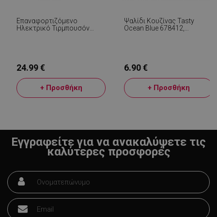
Επαναφορτιζόμενο
Ψαλίδι Κουζίνας Tasty
Ηλεκτρικό Τιρμπουσόν
Ocean Blue 678412,
Beper P102ACP100, 18 W,
Ανοιχτήρι Μπουκαλιών, 20
USB, Κόπτη Μεμβράνης,
Cm, Ανοξείδωτο, Μπλε
Μαύρο
24.99 €
6.90 €
LaVisitorId_YWxsZW9wLmxhZGVzay5jb20v
.alleop.gr
σ
+ Προσθήκη
+ Προσθήκη
CookieScriptConsent
CookieScript
εβ
.alleop.gr
2
Εγγραφείτε για να ανακαλύψετε τις
καλύτερες προσφορές