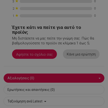
★
0
3
rlv_iv
.alleop.gr
1
★
0
2
rlv_mode
.alleop.gr
1
★
0
1
rlv_odid
.alleop.gr
1
rlv_p
.alleop.gr
1
Έχετε κάτι να πείτε για αυτό το
rlv_rid
.alleop.gr
1
προϊόν;
rlv_rpid
.alleop.gr
1
Μη διστάσετε να μας πείτε την γνώμη σας. Πώς θα
βαθμολογούσατε το προϊόν σε κλίμακα 1 έως 5;
rlv_rpos
.alleop.gr
1
rlv_s
.alleop.gr
1
Κάνε μια ερώτηση
Αφήστε το σχόλιο σας
XSRF-TOKEN
promo.alleop.gr
1
Αξιολογήσεις (0)
Ερωτήσεις και απαντήσεις (0)
LaSID
σ
Quality Unit
LLC
Ταξινόμηση ανά
Latest
www.alleop.gr