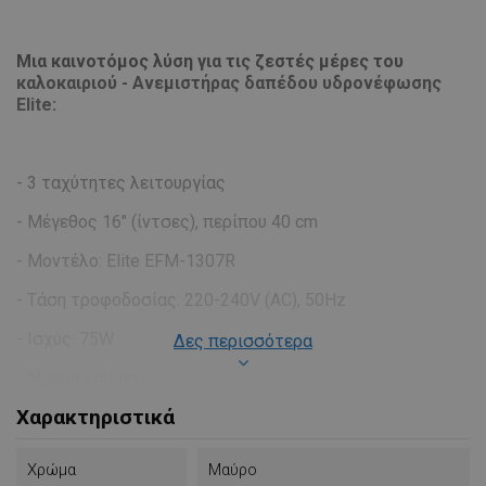
Μια καινοτόμος λύση για τις ζεστές μέρες του
καλοκαιριού - Aνεμιστήρας δαπέδου υδρονέφωσης
Elite:
- 3 ταχύτητες λειτουργίας
- Μέγεθος 16" (ίντσες), περίπου 40 cm
- Μοντέλο: Elite EFM-1307R
- Τάση τροφοδοσίας: 220-240V (AC), 50Hz
- Ισχύς: 75W
Δες περισσότερα
- Μαύρο χρώμα
Χαρακτηριστικά
- Δεξαμενή (για νερό): 3,2l
- Δυνατότητα ρύθμισης της ποσότητας υδρονέφωσης
Χρώμα
Μαύρο