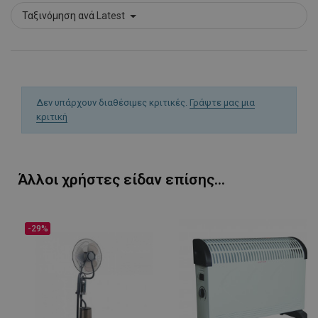
Ταξινόμηση ανά
Latest
Δεν υπάρχουν διαθέσιμες κριτικές.
Γράψτε μας μια
κριτική
Άλλοι χρήστες είδαν επίσης...
-29%
LaVisitorId_YWxsZW9wLmxhZGVzay5jb20v
.alleop.gr
σ