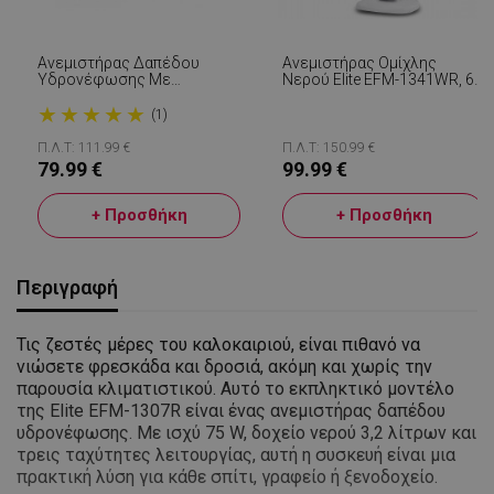
Aνεμιστήρας Δαπέδου
Ανεμιστήρας Ομίχλης
Υδρονέφωσης Με
Νερού Elite EFM-1341WR, 60
Τηλεχειριστήριο Elite EFM-
W, 2 L, 3 Ταχύτητες, 3
★
★
★
★
★
1306, 3 Ταχύτητες, 3.2l, 75W,
Λειτουργίες, Ταλάντωση,
(1)
Χρονοδιακόπτης, Μαύρο
Χρονοδιακόπτης,
Τηλεχειριστήριο, Λευκό/
Π.Λ.Τ: 111.99 €
Π.Λ.Τ: 150.99 €
Μαύρο
79.99 €
99.99 €
+ Προσθήκη
+ Προσθήκη
Περιγραφή
Τις ζεστές μέρες του καλοκαιριού, είναι πιθανό να
νιώσετε φρεσκάδα και δροσιά, ακόμη και χωρίς την
παρουσία κλιματιστικού. Αυτό το εκπληκτικό μοντέλο
της Elite EFM-1307R είναι ένας ανεμιστήρας δαπέδου
υδρονέφωσης. Με ισχύ 75 W, δοχείο νερού 3,2 λίτρων και
τρεις ταχύτητες λειτουργίας, αυτή η συσκευή είναι μια
πρακτική λύση για κάθε σπίτι, γραφείο ή ξενοδοχείο.