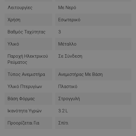
- Τηλεχειριστήριο εμβέλειας 5 μέτρων
Λειτουργίες
Με Νερό
Χρήση
Εσωτερικό
Βαθμός Ταχύτητας
3
Υλικό
Μέταλλο
Παροχή Ηλεκτρικού
Σε Σύνδεση
Ρεύματος
Τύπος Ανεμιστήρα
Ανεμιστήρας Με Βάση
Υλικό Πτερυγίων
Πλαστικό
Βάση Φόρμας
Στρογγυλή
Ικανότητα Υγρών
3.2 L
Προορίζεται Για
Σπίτι