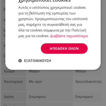
Αυτός ο ιστότοπος χρησιμοποιεί cookies
Reference
0000000405
9FAEFM1306
για τη βελτίωση της εμπειρίας των
χρηστών. Χρησιμοποιώντας τον ιστότοπό
Availability
Last items in stock
In stock
μας, παρέχετε τη συγκατάθεσή σας για
όλα τα cookies σύμφωνα με την Πολιτική
Manufactur
Elite
Elite
er
μας για τα cookies.
Διαβάστε περισσότερα
Weight
8.38 kg
8.31 kg
ΑΠΟΔΟΧΉ ΌΛΩΝ
EAN-13 or
9003898713077
9003898713060
ΕΞΑΤΟΜΊΚΕΥΣΗ
JAN
Απολύτως
Απόδοσης
Στόχευσης
Χρώμα
Μαύρο
Μαύρο
απαραίτητα
Λειτουργίες
Με νερό
Χρονοδιακόπτης
Λειτουργικότητας
Μη
ταξινομημένα
Χρήση
Εσωτερικό
Εσωτερικό