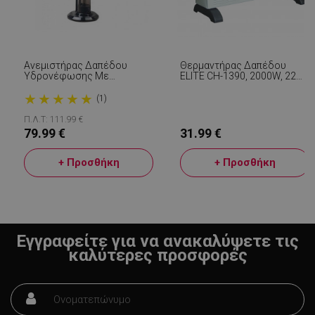
CookieScriptConsent
CookieScript
εβ
.alleop.gr
2
Aνεμιστήρας Δαπέδου
Θερμαντήρας Δαπέδου
Υδρονέφωσης Με
ELITE CH-1390, 2000W, 22
Τηλεχειριστήριο Elite EFM-
M2, 3 Στάδια, Ρυθμιζόμενος
★
★
★
★
★
1306, 3 Ταχύτητες, 3.2l, 75W,
Θερμοστάτης, Λευκό
(1)
Χρονοδιακόπτης, Μαύρο
Π.Λ.Τ: 111.99 €
79.99 €
31.99 €
+ Προσθήκη
+ Προσθήκη
LaVisitorNew
Quality Unit
LLC
www.alleop.gr
Εγγραφείτε για να ανακαλύψετε τις
καλύτερες προσφορές