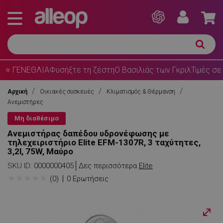
⭐ ΓΕΝΕΘΛΙΑ
Φυσήξτε τη ζέστη
Ο Βασιλιάς των Γκριλ
Τιμές σε
Αρχική
Οικιακές συσκευές
Κλιματισμός & Θέρμανση
Ανεμιστήρες
Μη διαθέσιμο
Aνεμιστήρας δαπέδου υδρονέφωσης με
τηλεχειριστήριο Elite EFM-1307R, 3 ταχύτητες,
3,2l, 75W, Μαύρο
SKU ID:
0000000405
Δες περισσότερα
Elite
★
★
★
★
★
(0)
0 Ερωτήσεις