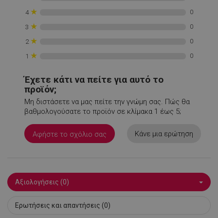
rlv_s
.alleop.gr
1
★
0
4
XSRF-TOKEN
promo.alleop.gr
1
★
0
3
★
0
2
★
0
1
Έχετε κάτι να πείτε για αυτό το
προϊόν;
LaSID
σ
Quality Unit
Μη διστάσετε να μας πείτε την γνώμη σας. Πώς θα
LLC
βαθμολογούσατε το προϊόν σε κλίμακα 1 έως 5;
www.alleop.gr
Κάνε μια ερώτηση
Αφήστε το σχόλιο σας
PHPSESSID
1
PHP.net
Αξιολογήσεις (0)
1
www.alleop.gr
Ερωτήσεις και απαντήσεις (0)